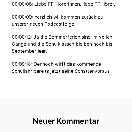
00:00:06: Liebe FF-Hörerinnen, liebe FF Hörer.
00:00:09: herzlich willkommen zurück zu
unserer neuen Podcastfolge!
00:00:12: Ja die Sommerferien sind im vollen
Gange und die Schulklassen bleiben noch bis
September leer.
00:00:18: Dennoch wirft das kommende
Schuljahr bereits jetzt seine Schattenvoraus
denn auf die Schülerinnen und Schüler kommt
eine grundlegende Änderung
00:00:26: zu.
00:00:27: Anfang Juni diesen Jahres also kurz
vor dem Ende des vergangenen Schuljahres, hat
Neuer Kommentar
die Regierung in Rom ein neues Gesetz