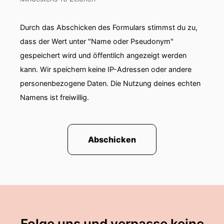
00:01:10: Auch in Südtirol sorgt die neue
Regelung für Unmut.
Durch das Abschicken des Formulars stimmst du zu,
00:01:13: Die Grünen etwa werden einen
dass der Wert unter "Name oder Pseudonym"
Beschlussantrag in den Landtag einbringen, der
gespeichert wird und öffentlich angezeigt werden
den Fortbestand des bisherigen
kann. Wir speichern keine IP-Adressen oder andere
Sexualkundunterrichts sichern soll.
personenbezogene Daten. Die Nutzung deines echten
Namens ist freiwillig.
00:01:21: Auch Bildungslandesrat Philipp
Achhammer steht dem Ganzen kritisch
gegenüber vor allem, was die Grundschulen
betrifft.
Abschicken
00:01:28: Zustimmung für den Vorstoß der
Grünen kommt auch aus der Praxis und zwar
von Hubert Fischer.
00:01:35: Er ist Sexualpädagoge und Präsident
der Plattform Sexualpädagogik.
Folge uns und verpasse keine