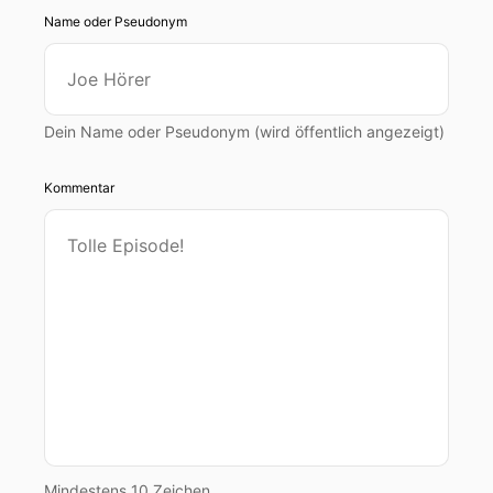
verabschiedet.
Name oder Pseudonym
00:00:35: Demnach darf Sexualkundeunterricht
an italienischen Schulen künftig nur noch mit der
vorherigen Zustimmung der Eltern stattfinden.
Dein Name oder Pseudonym (wird öffentlich angezeigt)
00:00:43: Die Neuregelung, die auf eine
Initiative von Bildungsminister Giuseppe
Kommentar
Valditara zurückgeht, verpflichtert die Schulen
außerdem dazu, die Familien mindestens sieben
Tage vor Beginn der entsprechenden
Unterrichtseinheiten zu informieren.
00:00:57: Das Gesetz stößt auf heftige Kritik.
00:01:00: Die politische Opposition betont, dass
Sexualkunde als fester Bestandteil der
Allgemeinbildung nicht anders behandelt
werden dürfe als andere Unterrichtsinhalte.
Mindestens 10 Zeichen